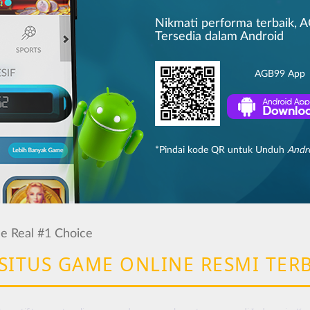
Nikmati performa terbaik, 
Tersedia dalam Android
AGB99 App
*Pindai kode QR untuk Unduh
Andr
e Real #1 Choice
 SITUS GAME ONLINE RESMI TER