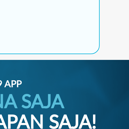
 APP
A SAJA
PAN SAJA!