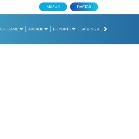
MASUK
DAFTAR
PROMOSI
ASH GAME
ARCADE
E-SPORTS
SABUNG AYAM