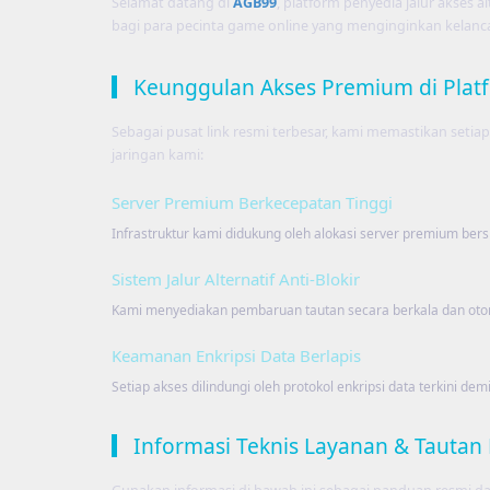
Selamat datang di
AGB99
, platform penyedia jalur akses 
bagi para pecinta game online yang menginginkan kelanc
Keunggulan Akses Premium di Pla
Sebagai pusat link resmi terbesar, kami memastikan setia
jaringan kami:
Server Premium Berkecepatan Tinggi
Infrastruktur kami didukung oleh alokasi server premium bers
Sistem Jalur Alternatif Anti-Blokir
Kami menyediakan pembaruan tautan secara berkala dan otoma
Keamanan Enkripsi Data Berlapis
Setiap akses dilindungi oleh protokol enkripsi data terkini de
Informasi Teknis Layanan & Tautan