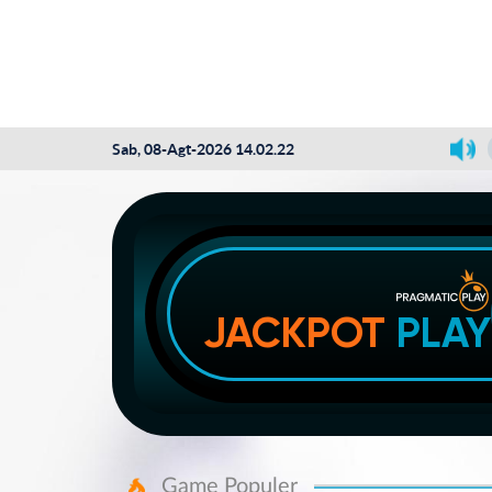
Sab, 08-Agt-2026 14.02.22
n-2026 dari 14.59.59 sampai 30-Sep-2026 14.59.59. Selama waktu ini, PP Virtual S
JACKPOT
PLAY
Game Populer