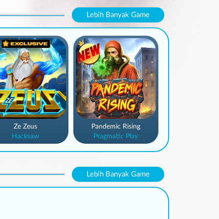
Lebih Banyak Game
Ze Zeus
Pandemic Rising
Hacksaw
Pragmatic Play
Lebih Banyak Game