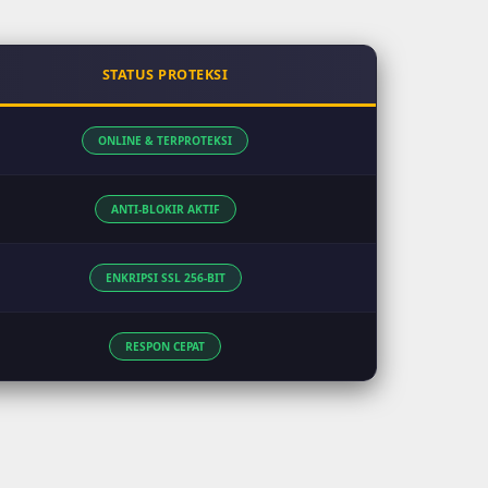
STATUS PROTEKSI
ONLINE & TERPROTEKSI
ANTI-BLOKIR AKTIF
ENKRIPSI SSL 256-BIT
RESPON CEPAT