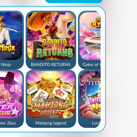
 Ninja
BANDITO RETURNS
Gates of Olympus Roulette
ter Zeus
Mahjong Legend
Lucky Neko