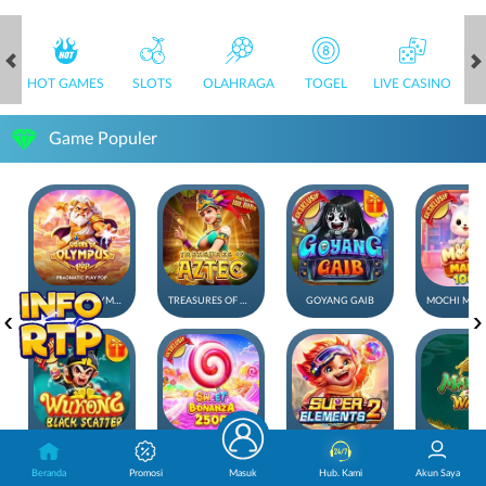
HOT GAMES
SLOTS
OLAHRAGA
TOGEL
LIVE CASINO
Game Populer
GATES OF OLYMPUS POP
TREASURES OF AZTEC
GOYANG GAIB
WUKONG - BLACK SCATTER
SWEET BONANZA 2500
SUPER ELEMENTS 2
Beranda
Promosi
Masuk
Hub. Kami
Akun Saya