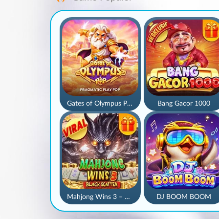
Gates of Olympus POP
Bang Gacor 1000
Mahjong Wins 3 – Black Scatter
DJ BOOM BOOM