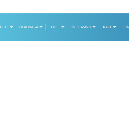
SLOTS
OLAHRAGA
TOGEL
LIVE CASINO
RACE
CR