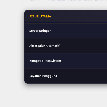
Gunakan informasi di bawah ini sebagai panduan resmi da
FITUR UTAMA
Server Jaringan
Akses Jalur Alternatif
Kompatibilitas Sistem
Layanan Pengguna