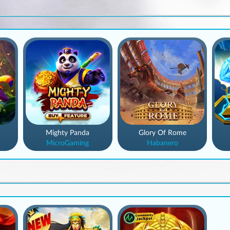
Mighty Panda
Glory Of Rome
MicroGaming
Habanero