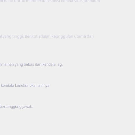
Kami hadir untuk memberikan solusi konektivitas premium
l yang tinggi. Berikut adalah keunggulan utama dari
ermainan yang bebas dari kendala lag.
endala koneksi lokal lainnya.
k bertanggung jawab.