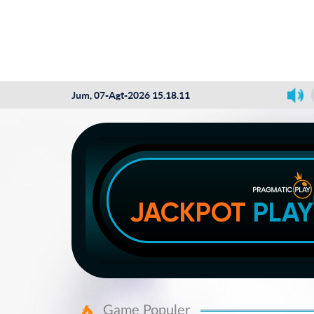
Jum, 07-Agt-2026 15.18.11
2026 dari 13.45.26 sampai 22.00.00. Selama waktu ini, CQ9 permainan tidak akan t
JACKPOT
PLAY
Game Populer