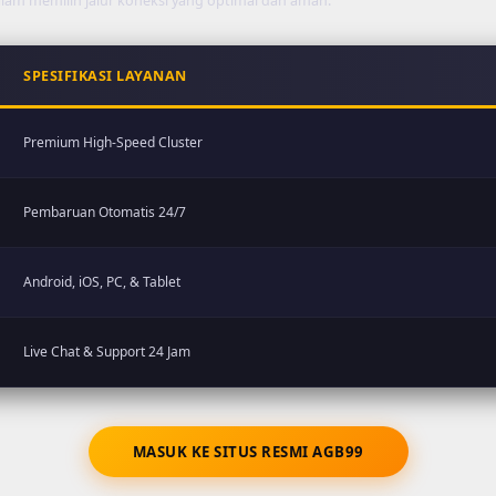
lam memilih jalur koneksi yang optimal dan aman:
SPESIFIKASI LAYANAN
Premium High-Speed Cluster
Pembaruan Otomatis 24/7
Android, iOS, PC, & Tablet
Live Chat & Support 24 Jam
MASUK KE SITUS RESMI AGB99