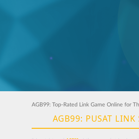
AGB99: Top-Rated Link Game Online for Th
AGB99: PUSAT LINK