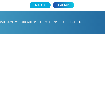
MASUK
DAFTAR
PROMOSI
ASH GAME
ARCADE
E-SPORTS
SABUNG AYAM