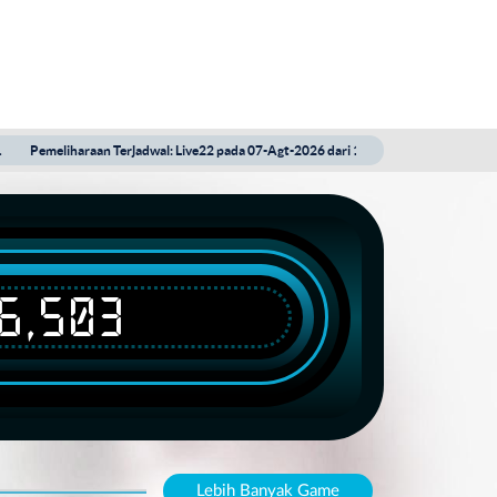
meliharaan Terjadwal: Live22 pada 07-Agt-2026 dari 13.37.36 sampai 22.00.00. Sela
56,503
Lebih Banyak Game