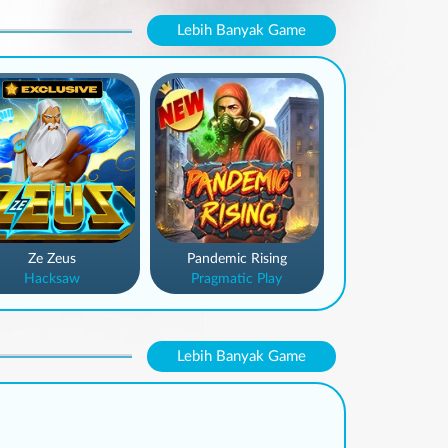
Lebih Banyak Game
Ze Zeus
Pandemic Rising
Hacksaw
Pragmatic Play
Lebih Banyak Game