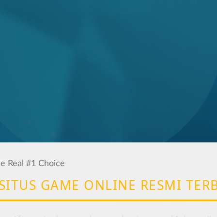
e Real #1 Choice
 SITUS GAME ONLINE RESMI TER