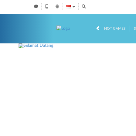
HOT GAMES