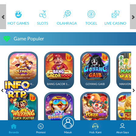
HOT GAMES
SLOTS
OLAHRAGA
TOGEL
LIVE CASINO
Game Populer
GATES OF OLYMPUS POP
BANG GACOR 1000
GOYANG GAIB
WUKONG - BLACK SCATTER
DJ BOOM BOOM
POKER WIN
Beranda
Promosi
Masuk
Hub. Kami
Akun Saya