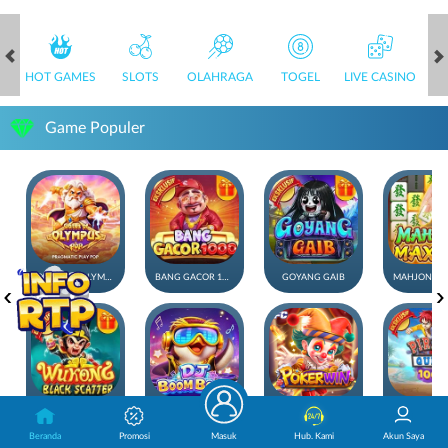
HOT GAMES
SLOTS
OLAHRAGA
TOGEL
LIVE CASINO
Game Populer
GATES OF OLYMPUS POP
BANG GACOR 1000
GOYANG GAIB
WUKONG - BLACK SCATTER
DJ BOOM BOOM
POKER WIN
Beranda
Promosi
Masuk
Hub. Kami
Akun Saya