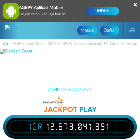
×
AGB99 Aplikasi Mobile
UNDUH
Jangan tampilkan lagi hari ini
Masuk
Daftar
dari 14.59.59 sampai 30-Sep-2026 14.59.59. Selama waktu ini, PP Virtual Sports p
JACKPOT
PLAY
IDR
12,673,041,891