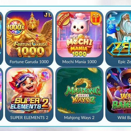
Fortune Garuda 1000
Mochi Mania 1000
Epic Z
SUPER ELEMENTS 2
Mahjong Ways 2
Wild B