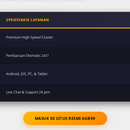
lam memilih jalur koneksi yang optimal dan aman:
SPESIFIKASI LAYANAN
Premium High-Speed Cluster
Pembaruan Otomatis 24/7
Android, iOS, PC, & Tablet
Live Chat & Support 24 Jam
MASUK KE SITUS RESMI AGB99