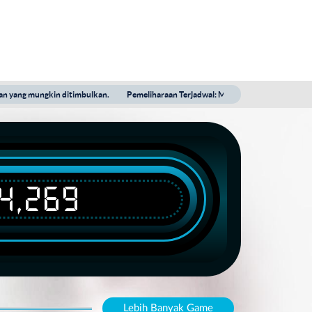
 mungkin ditimbulkan.
Pemeliharaan Terjadwal: MarbleX pada 31-Jul-2026 dari 0
73,729
Lebih Banyak Game