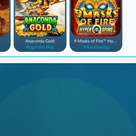
Anaconda Gold
9 Masks of Fire™ HyperSpins™
Pragmatic Play
MicroGaming