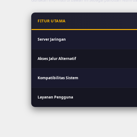
Gunakan informasi di bawah ini sebagai panduan resmi da
FITUR UTAMA
Server Jaringan
Akses Jalur Alternatif
Kompatibilitas Sistem
Layanan Pengguna