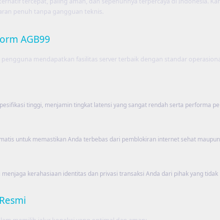
alternatif tercepat, paling aman, dan sepenuhnya terpercaya di Indonesia. 
aran penuh tanpa gangguan teknis.
tform AGB99
p pengguna mendapatkan fasilitas server terbaik dengan standar operasiona
pesifikasi tinggi, menjamin tingkat latensi yang sangat rendah serta performa p
tis untuk memastikan Anda terbebas dari pemblokiran internet sehat maupun k
mi menjaga kerahasiaan identitas dan privasi transaksi Anda dari pihak yang tida
 Resmi