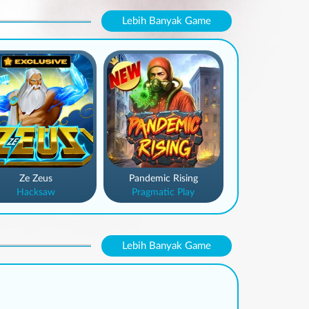
Lebih Banyak Game
Ze Zeus
Pandemic Rising
Hacksaw
Pragmatic Play
Lebih Banyak Game