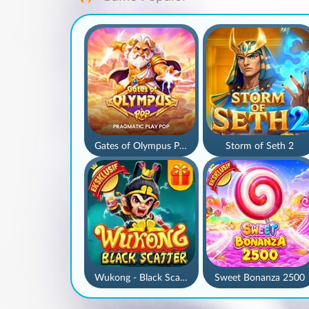
Gates of Olympus POP
Storm of Seth 2
Wukong - Black Scatter
Sweet Bonanza 2500