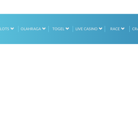
SLOTS
OLAHRAGA
TOGEL
LIVE CASINO
RACE
CR