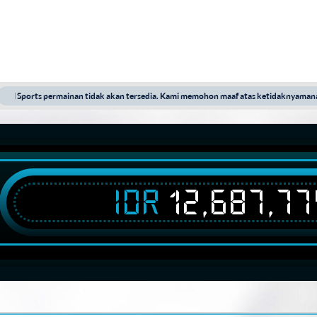
Sports permainan tidak akan tersedia. Kami memohon maaf atas ketidaknyamanan yang
IDR
12,687,7