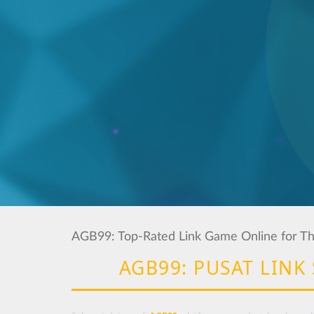
AGB99: Top-Rated Link Game Online for Th
AGB99: PUSAT LINK