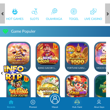
HOT GAMES
SLOTS
OLAHRAGA
TOGEL
LIVE CASINO
Game Populer
GATES OF OLYMPUS POP
BANG GACOR 1000
FORTUNE GARUDA 1000
WUKONG - BLACK SCATTER
MAHJONG WAYS
POKER WIN
Beranda
Promosi
Masuk
Hub. Kami
Akun Saya